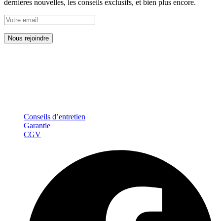
dernières nouvelles, les conseils exclusifs, et bien plus encore.
En soumettant ce formulaire, j'accepte que les informations saisies
soient exploitées dans le cadre de la relation avec l’entreprise Julien
Louis qui peut en découler. Pour connaître et exercer vos droits
notamment de retrait de votre consentement à l'utilisation des
données collectées par ce formulaire, veuillez consulter notre
politique de confidentialité.
Conseils d’entretien
Garantie
CGV
Facebook