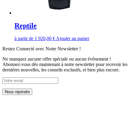
Reptile
à partir de
1 920,00
€
Ajouter au panier
Restez Connecté avec Notre Newsletter !
Ne manquez aucune offre spéciale ou aucun événement !
Abonnez-vous dès maintenant à notre newsletter pour recevoir les
dernières nouvelles, les conseils exclusifs, et bien plus encore.
En soumettant ce formulaire, j'accepte que les informations saisies
soient exploitées dans le cadre de la relation avec l’entreprise Julien
Louis qui peut en découler. Pour connaître et exercer vos droits
notamment de retrait de votre consentement à l'utilisation des
données collectées par ce formulaire, veuillez consulter notre
politique de confidentialité.