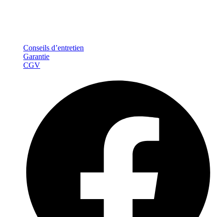
Louis qui peut en découler. Pour connaître et exercer vos droits
notamment de retrait de votre consentement à l'utilisation des
données collectées par ce formulaire, veuillez consulter notre
politique de confidentialité.
Conseils d’entretien
Garantie
CGV
Facebook